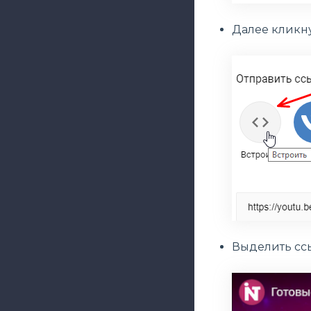
Далее кликну
Выделить ссы