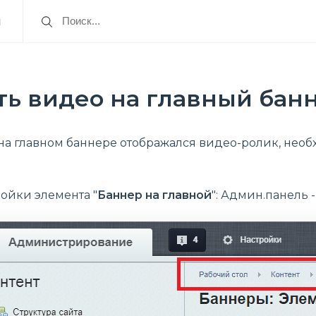
я
ть видео на главный бан
 на главном баннере отображался видео-ролик, необ
ройки элемента "
Баннер на главной
":
Админ.панель -