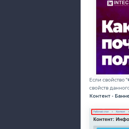
Если свойство "
свойств данног
Контент - Банн