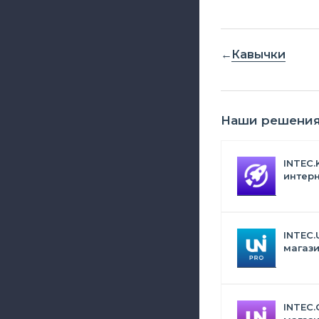
Кавычки
Наши решени
INTEC.
интерн
Битрик
искус
INTEC.
магази
дизай
INTEC.