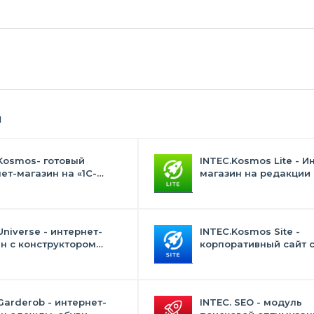
я
Kosmos- готовый
INTEC.Kosmos Lite - И
ет-магазин на «1С-
магазин на редакции 
с» со встроенным
и "Стандарт" с ИИ
ственным интеллектом
Universe - интернет-
INTEC.Kosmos Site -
н с конструктором
корпоративный сайт 
на
искусственным интел
Garderob - интернет-
INTEC. SEO - модуль