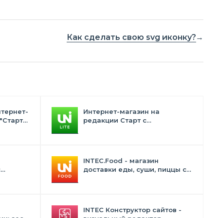
Как сделать свою svg иконку?
нтернет-
Интернет-магазин на
"Старт"
редакции Старт с
конструктором дизайна -
INTEC.Universe Lite
INTEC.Food - магазин
с
доставки еды, суши, пиццы с
лектом
корзиной и оплатой. Сайт для
ресторанов и кафе
INTEC Конструктор сайтов -