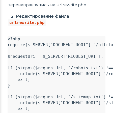
перенаправлялись на urlrewrite.php.
2. Редактирование файла
urlrewrite.php
:
<?php

require($_SERVER["DOCUMENT_ROOT"]."/bitrix
$requestUri = $_SERVER['REQUEST_URI'];

if (strpos($requestUri, '/robots.txt') !==
    include($_SERVER["DOCUMENT_ROOT"]."/ro
    exit;

}

if (strpos($requestUri, '/sitemap.txt') !=
    include($_SERVER["DOCUMENT_ROOT"]."/si
    exit;
