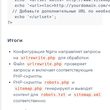
   echo '<url><loc>http://yourdomain.com/<
  // Добавьте дополнительные URL по необхо
   echo '</urlset>';

Итоги
Конфигурация Nginx направляет запросы
на
urlrewrite.php
для обработки.
Файл
urlrewrite.php
проверяет
запросы и включает соответствующие
PHP-скрипты.
PHP-скрипты
robots.php
и
sitemap.php
генерируют и выводят
контент для
robots.txt
и
sitemap.xml
соответственно.