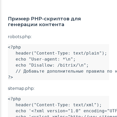
Пример PHP-скриптов для
генерации контента
robots.php:
<?php

   header("Content-Type: text/plain");

   echo "User-agent: *\n";

   echo "Disallow: /bitrix/\n";

   // Добавьте дополнительные правила по н
sitemap.php:
<?php

   header("Content-Type: text/xml");

   echo '<?xml version="1.0" encoding="UTF
   echo '<urlset xmlns="http://www.sitemap