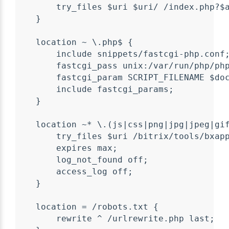
        try_files $uri $uri/ /index.php?$a
    }

    location ~ \.php$ {

        include snippets/fastcgi-php.conf;
        fastcgi_pass unix:/var/run/php/php
        fastcgi_param SCRIPT_FILENAME $doc
        include fastcgi_params;

    }

    location ~* \.(js|css|png|jpg|jpeg|gif
        try_files $uri /bitrix/tools/bxapp
        expires max;

        log_not_found off;

        access_log off;

    }

    location = /robots.txt {

        rewrite ^ /urlrewrite.php last;
