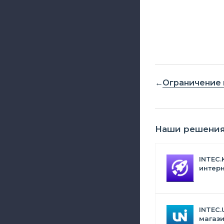
Ограничение 
Наши решени
INTEC.
интерн
Битрик
искус
INTEC.
магази