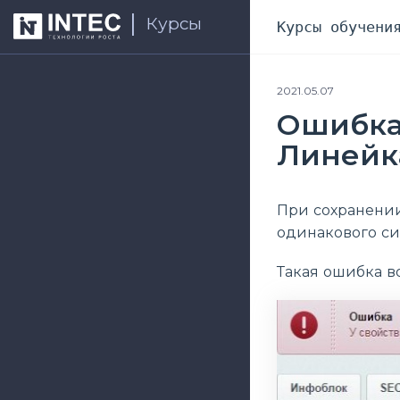
Курсы
Курсы обучени
2021.05.07
Ошибка
Линейка
При сохранении
одинакового си
Такая ошибка в