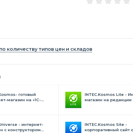
по количеству типов цен и складов
я
Kosmos- готовый
INTEC.Kosmos Lite - И
ет-магазин на «1С-
магазин на редакции 
с» со встроенным
и "Стандарт" с ИИ
ственным интеллектом
Universe - интернет-
INTEC.Kosmos Site -
н с конструктором
корпоративный сайт 