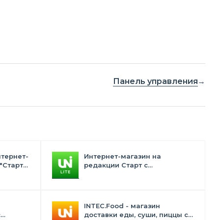
Панель управления
нтернет-
Интернет-магазин на
"Старт"
редакции Старт с
конструктором дизайна -
INTEC.Universe Lite
INTEC.Food - магазин
с
доставки еды, суши, пиццы с