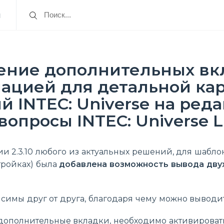
я
ение дополнительных вкл
ацией для детальной кар
 INTEC: Universe на реда
опросы INTEC: Universe LI
ии 2.3.10 любого из актуальных решений, для шабло
тройках) была
добавлена возможность вывода дву
имы друг от друга, благодаря чему можно выводить
дополнительные вкладки, необходимо активирова