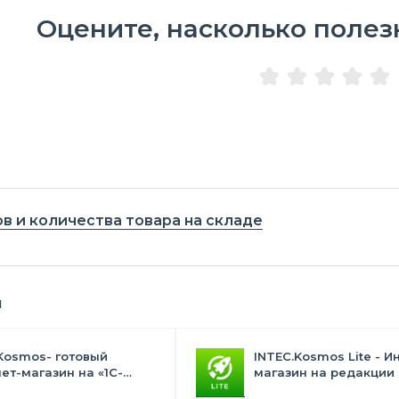
Оцените, насколько полез
в и количества товара на складе
я
Kosmos- готовый
INTEC.Kosmos Lite - И
ет-магазин на «1С-
магазин на редакции 
с» со встроенным
и "Стандарт" с ИИ