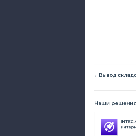
Вывод складо
Наши решени
INTEC.
интерн
Битрик