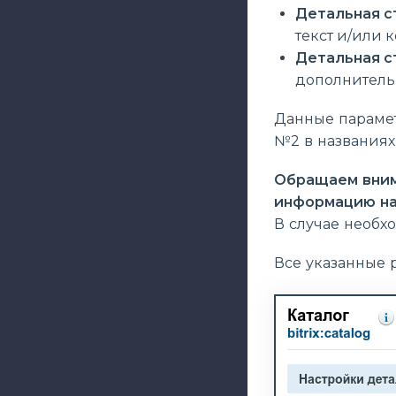
Детальная с
текст и/или 
Детальная с
дополнитель
Данные парамет
№2 в названиях
Обращаем вним
информацию на 
В случае необх
Все указанные 