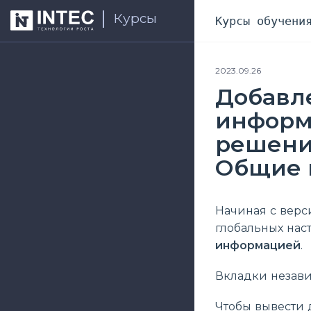
Курсы
Курсы обучени
2023.09.26
Добавл
информ
решений
Общие в
Начиная с верс
глобальных нас
информацией
.
Вкладки независ
Чтобы вывести 