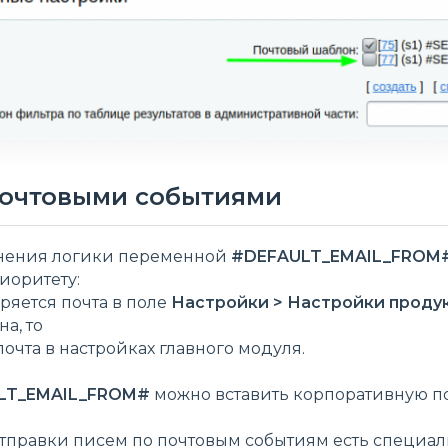
почтовыми событиями
снения логики переменной
#DEFAULT_EMAIL_FROM
иоритету:
еряется почта в поле
Настройки > Настройки продук
на, то
почта в настройках главного модуля.
LT_EMAIL_FROM#
можно вставить корпоративную поч
тправки писем по почтовым событиям есть специа