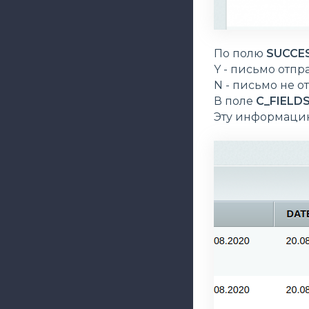
По полю
SUCCE
Y - письмо отпр
N - письмо не о
В поле
C_FIELD
Эту информацию