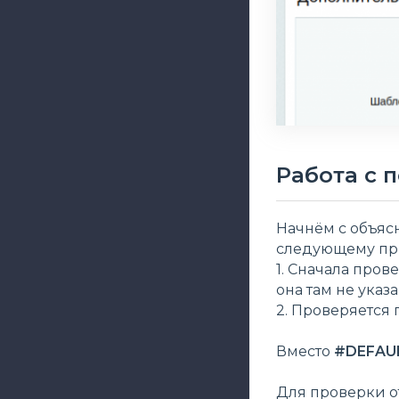
Работа с 
Начнём с объя
следующему пр
1. Сначала пров
она там не указа
2. Проверяется 
Вместо
#DEFAU
Для проверки о