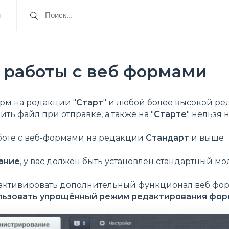
я
 работы с веб формами
рм на редакции "
Старт
" и любой более высокой ре
ть файл при отправке, а также на "
Старте
" нельзя 
боте с веб-формами на редакции
Стандарт
и выше
ание
, у вас должен быть установлен стандартный мо
ы активировать дополнительный функционал веб форм
льзовать упрощённый режим редактирования фор