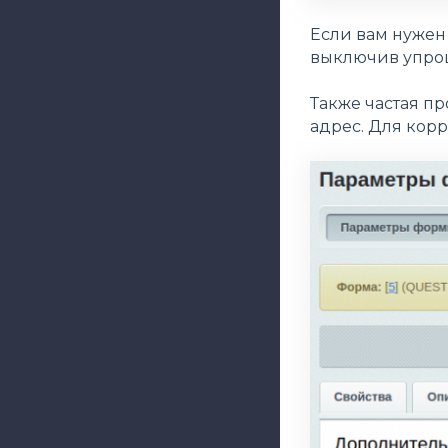
Если вам нужен
выключив упро
Также частая п
адрес. Для корр