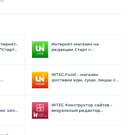
нтернет-
Интернет-магазин на
"Старт"
редакции Старт с
конструктором дизайна -
INTEC.Universe Lite
INTEC.Food - магазин
с
доставки еды, суши, пиццы с
лектом
корзиной и оплатой. Сайт для
ресторанов и кафе
INTEC Конструктор сайтов -
и: seo -
визуальный редактор
 -
структуры и дизайна
в