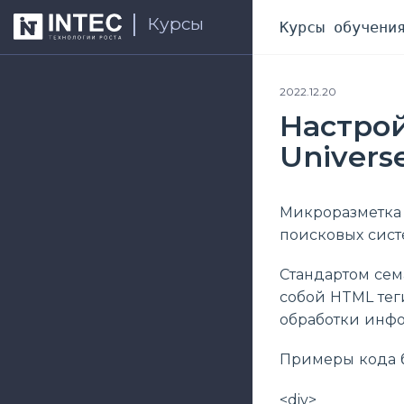
Курсы
Курсы обучени
2022.12.20
Настро
Univers
Микроразметка 
поисковых сист
Cтандартом сем
собой HTML тег
обработки инф
Примеры кода б
<div>