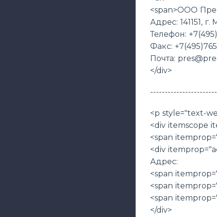
<span>ООО Пре
Адрес: 141151, г. 
Телефон: +7(495
Факс: +7(495)765
Почта: pres@pre
</div>
-----------------------
<p style="text-we
<div itemscope i
<span itemprop
<div itemprop="a
Адрес:
<span itemprop="
<span itemprop="
<span itemprop="
</div>