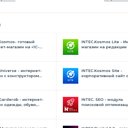
я
Kosmos- готовый
INTEC.Kosmos Lite - И
ет-магазин на «1С-
магазин на редакции 
с» со встроенным
и "Стандарт" с ИИ
ственным интеллектом
Universe - интернет-
INTEC.Kosmos Site -
н с конструктором
корпоративный сайт 
на
искусственным интел
Garderob - интернет-
INTEC. SEO - модуль
н одежды, обуви,
поисковой оптимизаци
 нижнего белья и
фильтр, генерация сео
суаров
текстов, H1, мета-тего