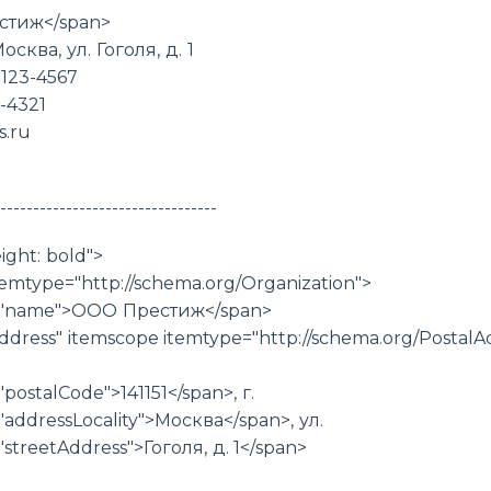
стиж</span>
Москва, ул. Гоголя, д. 1
)123-4567
-4321
s.ru
---------------------------------
ight: bold">
temtype="http://schema.org/Organization">
="name">ООО Престиж</span>
ddress" itemscope itemtype="http://schema.org/PostalA
postalCode">141151</span>, г.
addressLocality">Москва</span>, ул.
streetAddress">Гоголя, д. 1</span>