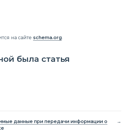
тся на сайте
schema.org
.
ной была статья
мые данные при передачи информации о
ке