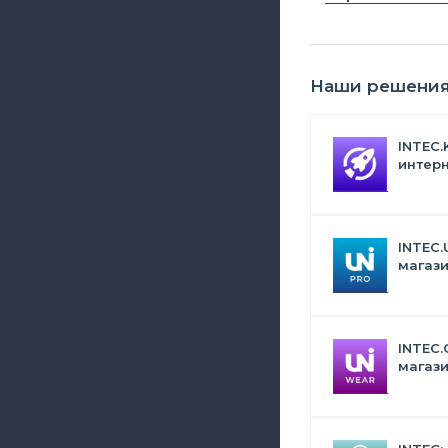
Наши решени
INTEC.
интерн
Битрик
искус
INTEC.
магази
дизай
INTEC.
магази
сумок,
аксес