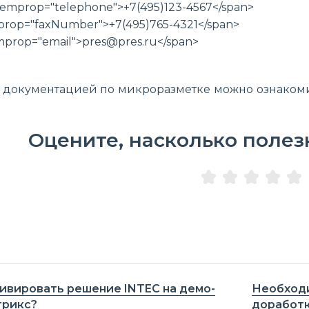
temprop="telephone">+7(495)123-4567</span>
prop="faxNumber">+7(495)765-4321</span>
emprop="email">pres@pres.ru</span>
 документацией по микроразметке можно ознакоми
Оцените, насколько полез
ивировать решение INTEC на демо-
Необходи
трикс?
доработ