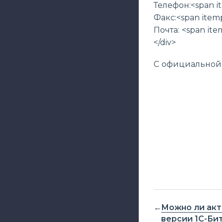
Телефон:<span i
Факс:<span item
Почта: <span it
</div>
С официальной
Можно ли акт
версии 1С-Би