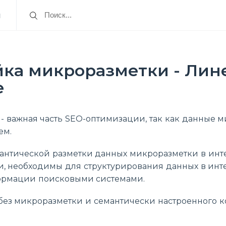
я
йка микроразметки - Лин
e
- важная часть SEO-оптимизации, так как данные 
ем.
антической разметки данных микроразметки в инте
и, необходимы для структурирования данных в инте
ормации поисковыми системами.
ез микроразметки и семантически настроенного к