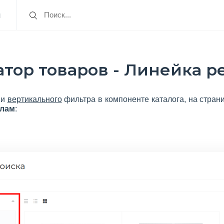
я
тор товаров - Линейка р
ии
вертикального
фильтра в компоненте каталога, на стран
елам
: