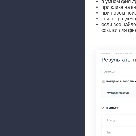
в умном фильтр
при клике на к
при новом пои
список раздело
если все найде
ссылки для фил