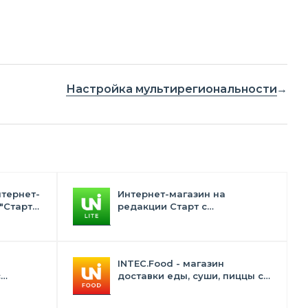
Настройка мультирегиональности
нтернет-
Интернет-магазин на
"Старт"
редакции Старт с
конструктором дизайна -
INTEC.Universe Lite
INTEC.Food - магазин
с
доставки еды, суши, пиццы с
лектом
корзиной и оплатой. Сайт для
ресторанов и кафе