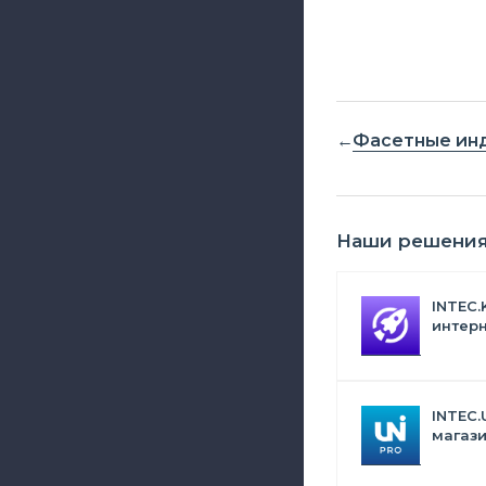
Фасетные ин
Наши решени
INTEC.
интерн
Битрик
искус
INTEC.
магази
дизай