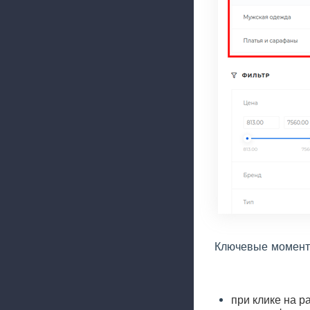
Ключевые момент
при клике на р