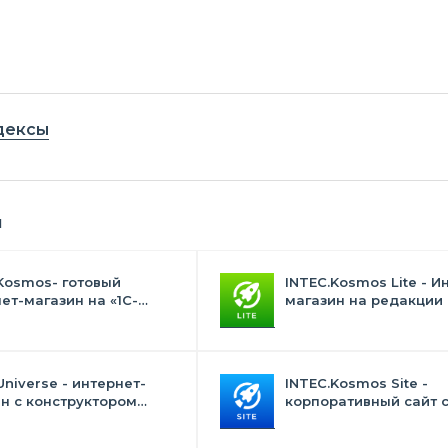
дексы
я
Kosmos- готовый
INTEC.Kosmos Lite - И
ет-магазин на «1С-
магазин на редакции 
с» со встроенным
и "Стандарт" с ИИ
ственным интеллектом
Universe - интернет-
INTEC.Kosmos Site -
н с конструктором
корпоративный сайт 
на
искусственным интел