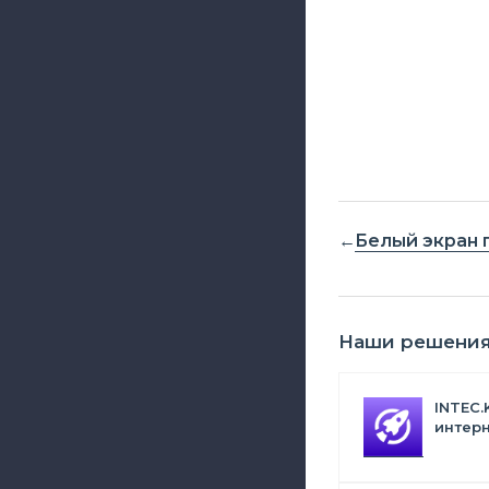
Белый экран 
Наши решени
INTEC.
интерн
Битрик
искус