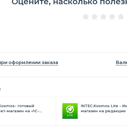
Оцените, насколько полез
при оформлении заказа
Валю
я
Kosmos- готовый
INTEC.Kosmos Lite - И
ет-магазин на «1С-
магазин на редакции 
с» со встроенным
и "Стандарт" с ИИ
ственным интеллектом