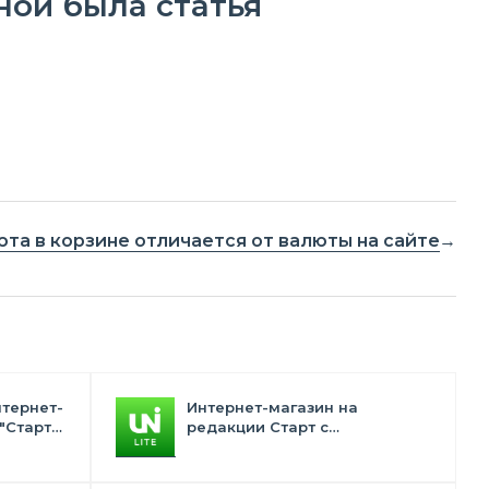
ной была статья
та в корзине отличается от валюты на сайте
нтернет-
Интернет-магазин на
"Старт"
редакции Старт с
конструктором дизайна -
INTEC.Universe Lite