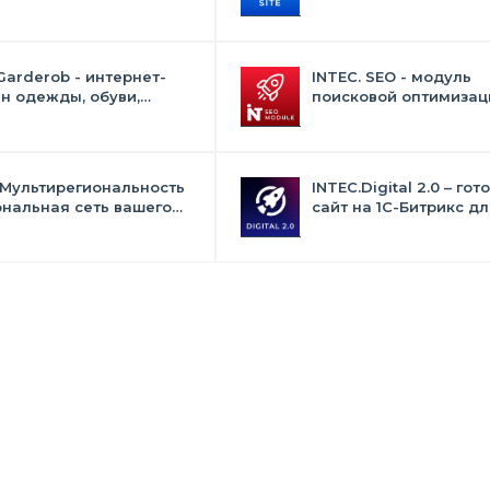
на
искусственным интел
Garderob - интернет-
INTEC. SEO - модуль
н одежды, обуви,
поисковой оптимизаци
 нижнего белья и
фильтр, генерация сео
суаров
текстов, H1, мета-тего
 Мультирегиональность
INTEC.Digital 2.0 – гот
ональная сеть вашего
сайт на 1C-Битрикс дл
с продвижением в
студий, интернет-аген
овиках
digital-компаний