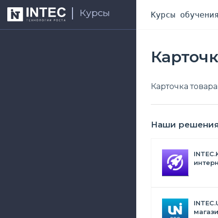
Курсы
Курсы обучени
Карточк
Карточка товара
Наши решени
INTEC.
интерн
Битрик
искус
INTEC.
магази