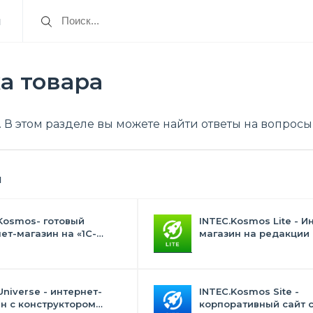
я
а товара
. В этом разделе вы можете найти ответы на вопросы 
я
Kosmos- готовый
INTEC.Kosmos Lite - И
ет-магазин на «1С-
магазин на редакции 
с» со встроенным
и "Стандарт" с ИИ
ственным интеллектом
Universe - интернет-
INTEC.Kosmos Site -
н с конструктором
корпоративный сайт 