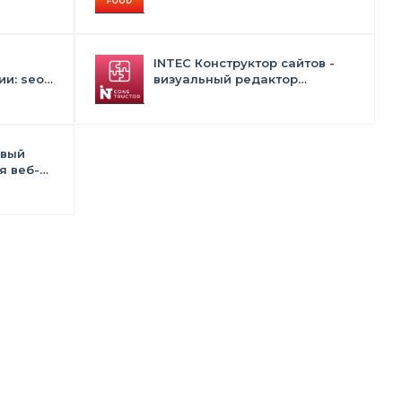
лектом
корзиной и оплатой. Сайт для
ресторанов и кафе
INTEC Конструктор сайтов -
и: seo -
визуальный редактор
 -
структуры и дизайна
в
овый
я веб-
тств и