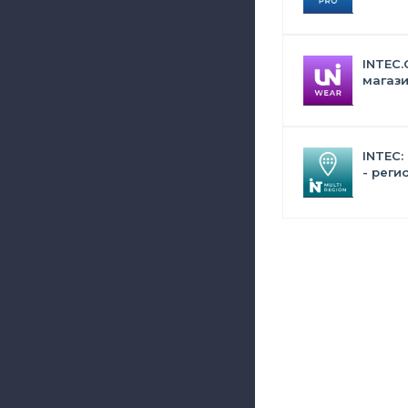
дизай
INTEC.
магази
сумок,
аксес
INTEC:
- реги
сайта 
поиск