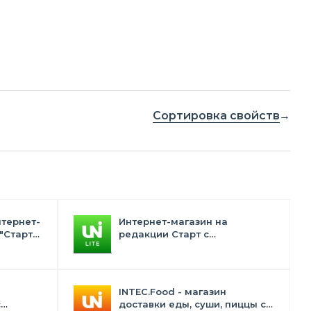
Сортировка свойств
нтернет-
Интернет-магазин на
"Старт"
редакции Старт с
конструктором дизайна -
INTEC.Universe Lite
INTEC.Food - магазин
с
доставки еды, суши, пиццы с