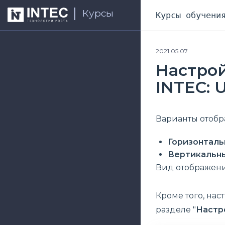
Курсы
Курсы обучени
2021.05.07
Настро
INTEC: 
Варианты отобр
Горизонтал
Вертикальн
Вид отображени
Кроме того, на
разделе "
Настр