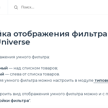
я
йка отображения фильтра
Universe
ажения умного фильтра:
ьный
— над списком товаров;
ый
— слева от списка товаров.
я умного фильтра можно настроить в модуле
типовы
строить вид отображения умного фильтра можно и с
ойки фильтра
".