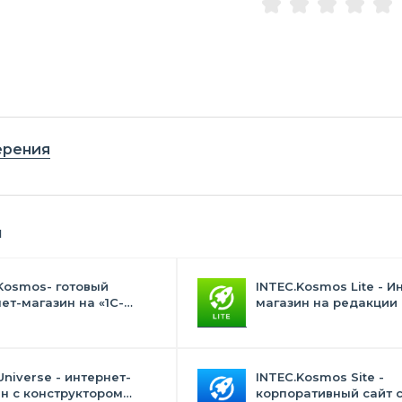
ерения
я
Kosmos- готовый
INTEC.Kosmos Lite - И
ет-магазин на «1С-
магазин на редакции 
с» со встроенным
и "Стандарт" с ИИ
ственным интеллектом
Universe - интернет-
INTEC.Kosmos Site -
н с конструктором
корпоративный сайт 