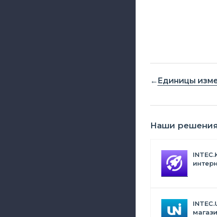
Единицы изм
Наши решени
INTEC.
интерн
Битрик
искус
INTEC.
магази