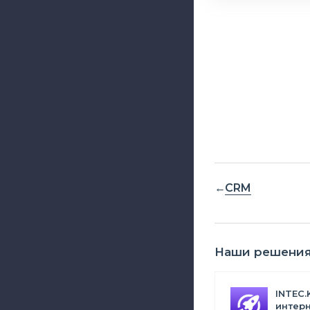
CRM
Наши решени
INTEC.
интерн