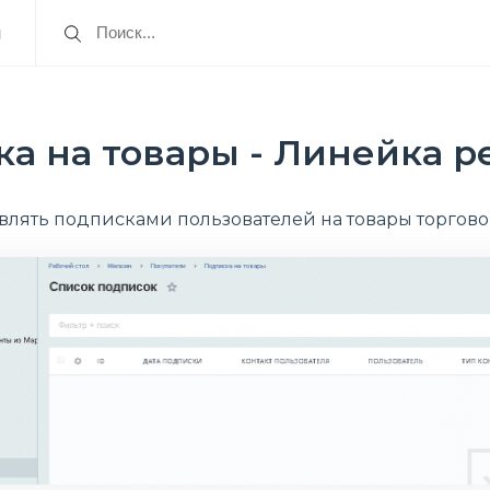
я
а на товары - Линейка р
влять подписками пользователей на товары торговог