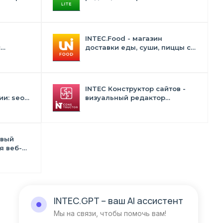
конструктором дизайна -
INTEC.Universe Lite
INTEC.Food - магазин
с
доставки еды, суши, пиццы с
лектом
корзиной и оплатой. Сайт для
ресторанов и кафе
INTEC Конструктор сайтов -
и: seo -
визуальный редактор
 -
структуры и дизайна
в
овый
я веб-
тств и
INTEC.GPT
– ваш AI ассистент
Мы на связи, чтобы помочь вам!