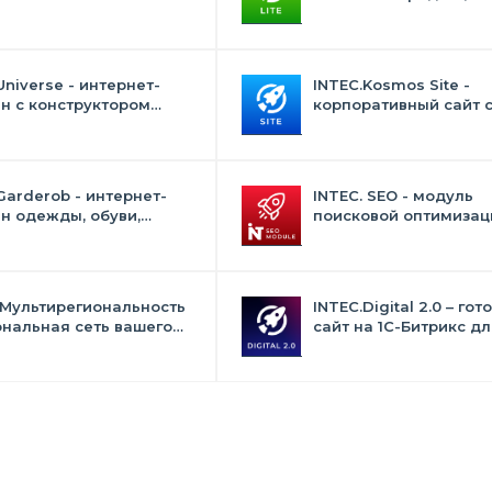
с» со встроенным
и "Стандарт" с ИИ
ственным интеллектом
Universe - интернет-
INTEC.Kosmos Site -
н с конструктором
корпоративный сайт 
на
искусственным интел
Garderob - интернет-
INTEC. SEO - модуль
н одежды, обуви,
поисковой оптимизаци
 нижнего белья и
фильтр, генерация сео
суаров
текстов, H1, мета-тего
 Мультирегиональность
INTEC.Digital 2.0 – гот
ональная сеть вашего
сайт на 1C-Битрикс дл
с продвижением в
студий, интернет-аген
овиках
digital-компаний