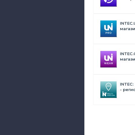
Битрик
искус
INTEC.
магази
дизай
INTEC.
магази
сумок,
аксес
INTEC:
- реги
сайта 
поиск