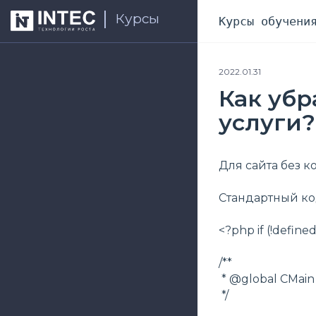
Курсы
Курсы обучени
2022.01.31
Как убр
услуги?
Для сайта без к
Стандартный ко
<?php if (!defi
/**
* @global CMai
*/