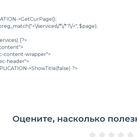
ATION->GetCurPage();
eg_match("^\/services\/.*\/.*?\/^", $page);
ervices) {?>
-content">
ec-content-wrapper">
ec-header">
ATION->ShowTitle(false) ?>
Оцените, насколько полез