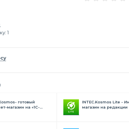
5
у: 1
осу
я
Kosmos- готовый
INTEC.Kosmos Lite - И
ет-магазин на «1С-
магазин на редакции 
с» со встроенным
и "Стандарт" с ИИ
ственным интеллектом