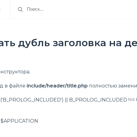
я
ать дубль заголовка на 
онструктора.
д в файле
include
/
header
/
title.php
полностью замени
ned('B_PROLOG_INCLUDED') || B_PROLOG_INCLUDED !== tr
n $APPLICATION