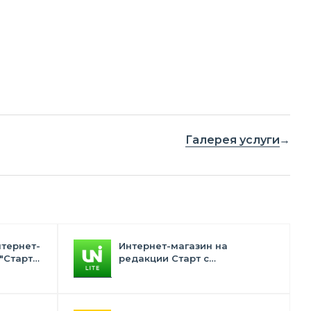
Галерея услуги
нтернет-
Интернет-магазин на
"Старт"
редакции Старт с
конструктором дизайна -
INTEC.Universe Lite