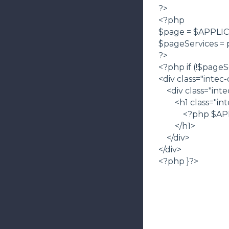
?>
<?php
$page = $APPLIC
$pageServices = pr
?>
<?php if (!$pageS
<div class="intec
<div class="int
<h1 class="int
<?php $APPLIC
</h1>
</div>
</div>
<?php }?>