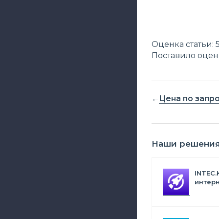
Оценка статьи: 
Поставило оценк
Цена по запр
Наши решени
INTEC.
интерн
Битрик
искус