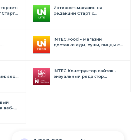
нтернет-
Интернет-магазин на
"Старт"
редакции Старт с
конструктором дизайна -
INTEC.Universe Lite
INTEC.Food - магазин
с
доставки еды, суши, пиццы с
лектом
корзиной и оплатой. Сайт для
ресторанов и кафе
INTEC Конструктор сайтов -
и: seo -
визуальный редактор
 -
структуры и дизайна
в
овый
я веб-
тств и