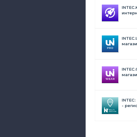
INTEC.
интерн
Битрик
искус
INTEC.
магази
дизай
INTEC.
магази
сумок,
аксес
INTEC:
- реги
сайта 
поиск