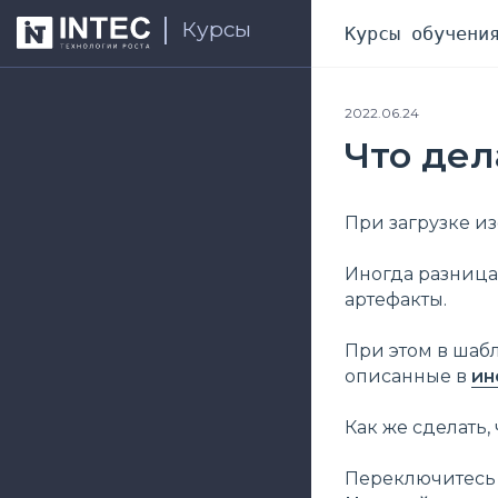
Курсы
Курсы обучени
2022.06.24
Что дел
При загрузке из
Иногда разница
артефакты.
При этом в шаб
описанные в
ин
Как же сделать
Переключитесь 