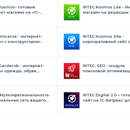
Kosmos- готовый
INTEC.Kosmos Lite - И
ет-магазин на «1С-
магазин на редакции 
с» со встроенным
и "Стандарт" с ИИ
ственным интеллектом
Universe - интернет-
INTEC.Kosmos Site -
н с конструктором
корпоративный сайт 
на
искусственным интел
Garderob - интернет-
INTEC. SEO - модуль
н одежды, обуви,
поисковой оптимизаци
 нижнего белья и
фильтр, генерация сео
суаров
текстов, H1, мета-тего
 Мультирегиональность
INTEC.Digital 2.0 – гот
ональная сеть вашего
сайт на 1C-Битрикс дл
с продвижением в
студий, интернет-аген
овиках
digital-компаний