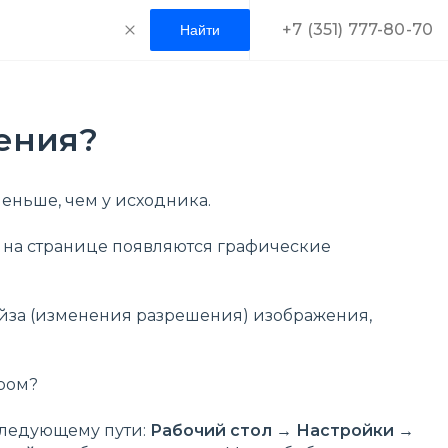
+7 (351) 777-80-70
жения?
меньше, чем у исходника.
о на странице появляются графические
айза (изменения разрешения) изображения,
ером?
следующему пути:
Рабочий стол → Настройки →