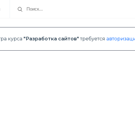
я
тра курса
"Разработка сайтов"
требуется
авторизаци