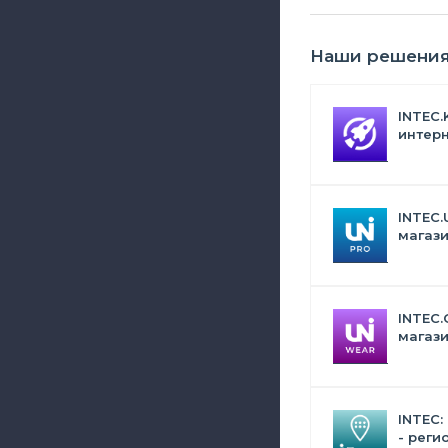
Наши решени
INTEC.
интерн
Битрик
искус
INTEC.
магази
дизай
INTEC.
магази
сумок,
аксес
INTEC:
- реги