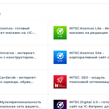
я
Kosmos- готовый
INTEC.Kosmos Lite - И
ет-магазин на «1С-
магазин на редакции 
с» со встроенным
и "Стандарт" с ИИ
ственным интеллектом
Universe - интернет-
INTEC.Kosmos Site -
н с конструктором
корпоративный сайт 
на
искусственным интел
Garderob - интернет-
INTEC. SEO - модуль
н одежды, обуви,
поисковой оптимизаци
 нижнего белья и
фильтр, генерация сео
суаров
текстов, H1, мета-тего
 Мультирегиональность
INTEC.Digital 2.0 – гот
ональная сеть вашего
сайт на 1C-Битрикс дл