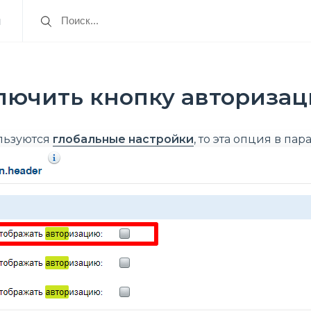
я
лючить кнопку авторизац
ользуются
глобальные настройки
, то эта опция в па