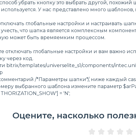
пособ убрать кнопку это выбрать другой, похожий 
 используется. У нас представлено много шаблонов,
отключать глобальные настройки и настраивать шап
 учесть, что шапка является комплексным компонен
ную может быть времяемким процессом.
ите отключать глобальные настройки и вам важно ис
у через код.
 bitrix/templates/universelite_s1/components/intec.uni
hp
омментарий /*Параметры шапки*/, ниже каждый case 
номеру выбранного шаблона измените параметр $arPa
UTHORIZATION_SHOW'] = 'N';
Оцените, насколько полез