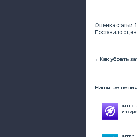
Оценка статьи: 1
Поставило оценк
Как убрать з
Наши решени
INTEC.
интерн
Битрик
искус
INTEC.