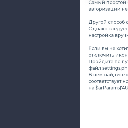
Самый простой с
авторизации не
Другой способ 
Однако следует
настройка вруч
Если вы не хот
отключить иконк
Пройдите по пути
файл settings.p
В нем найдите к
соответствует 
на $arParams['A