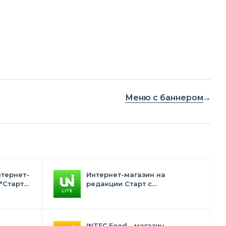
Меню с баннером
нтернет-
Интернет-магазин на
"Старт"
редакции Старт с
конструктором дизайна -
INTEC.Universe Lite
INTEC.Food - магазин