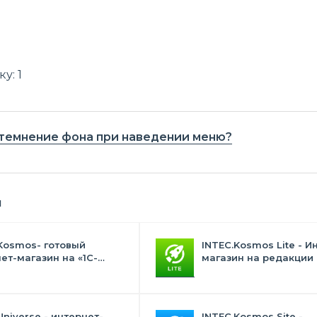
у: 1
атемнение фона при наведении меню?
я
Kosmos- готовый
INTEC.Kosmos Lite - И
ет-магазин на «1С-
магазин на редакции 
с» со встроенным
и "Стандарт" с ИИ
ственным интеллектом
Universe - интернет-
INTEC.Kosmos Site -