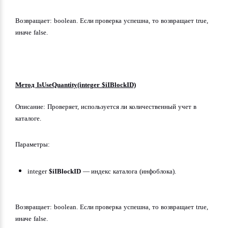
Возвращает: boolean. Если проверка успешна, то возвращает true, 
иначе false.
Метод IsUseQuantity(integer $iIBlockID)
Описание: Проверяет, используется ли количественный учет в 
каталоге.
Параметры:
integer 
$iIBlockID
 — индекс каталога (инфоблока).
Возвращает: boolean. Если проверка успешна, то возвращает true, 
иначе false.