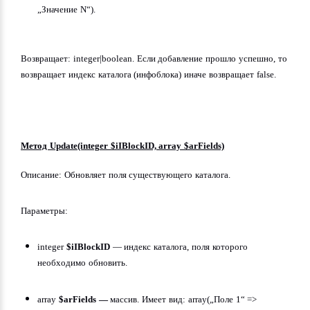
„Значение N“).
Возвращает: integer|boolean. Если добавление прошло успешно, то 
возвращает индекс каталога (инфоблока) иначе возвращает false.
Метод Update(integer $iIBlockID, array $arFields)
Описание: Обновляет поля существующего каталога.
Параметры:
integer 
$iIBlockID
 — индекс каталога, поля которого 
необходимо обновить.
array 
$arFields —
 массив. Имеет вид: array(„Поле 1“ => 