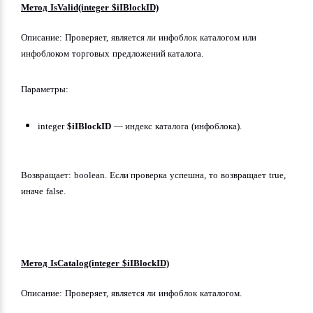
Метод IsValid(integer $iIBlockID)
Описание: Проверяет, является ли инфоблок каталогом или 
инфоблоком торговых предложений каталога.
Параметры:
integer 
$iIBlockID
 — индекс каталога (инфоблока).
Возвращает: boolean. Если проверка успешна, то возвращает true, 
иначе false.
Метод IsCatalog(integer $iIBlockID)
Описание: Проверяет, является ли инфоблок каталогом.