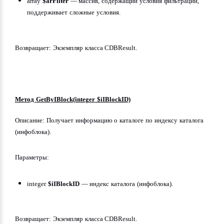
array 
$arFilter
 — массив, содержащий условия фильтрации, 
поддерживает сложные условия.
Возвращает: Экземпляр класса CDBResult.
Метод GetByIBlock(integer $iIBlockID)
Описание: Получает информацию о каталоге по индексу каталога 
(инфоблока).
Параметры:
integer 
$iIBlockID
 — индекс каталога (инфоблока).
Возвращает: Экземпляр класса CDBResult.