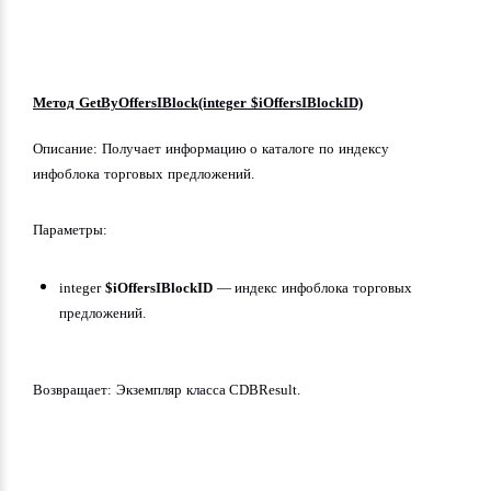
Метод GetByOffersIBlock(integer $iOffersIBlockID)
Описание: Получает информацию о каталоге по индексу 
инфоблока торговых предложений.
Параметры:
integer 
$iOffersIBlockID
 — индекс инфоблока торговых 
предложений.
Возвращает: Экземпляр класса CDBResult.