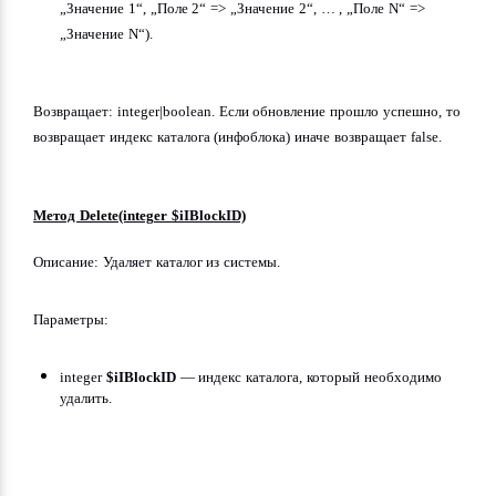
„Значение 1“, „Поле 2“ => „Значение 2“, … , „Поле N“ => 
„Значение N“).
Возвращает: integer|boolean. Если обновление прошло успешно, то 
возвращает индекс каталога (инфоблока) иначе возвращает false.
Метод Delete(integer $iIBlockID)
Описание: Удаляет каталог из системы.
Параметры:
integer 
$iIBlockID
 — индекс каталога, который необходимо 
удалить.