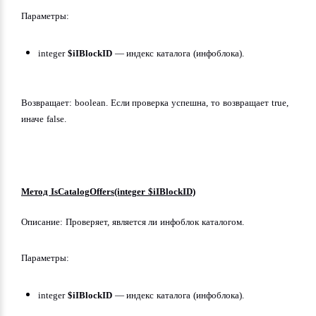
Параметры:
integer 
$iIBlockID
 — индекс каталога (инфоблока).
Возвращает: boolean. Если проверка успешна, то возвращает true, 
иначе false.
Метод IsCatalogOffers(integer $iIBlockID)
Описание: Проверяет, является ли инфоблок каталогом.
Параметры:
integer 
$iIBlockID
 — индекс каталога (инфоблока).