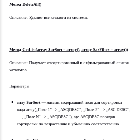
Метод DeleteAll()
Описание: Удаляет все каталоги из системы.
Метод GetList(array $arSort = array(), array $arFilter = array())
Описание: Получает отсортированный и отфильтрованный список 
каталогов.
Параметры:
array 
$arSort
 — массив, содержащий поля для сортировки 
вида array(„Поле 1“ => „ASC|DESC“, „Поле 2“ => „ASC|DESC“, 
… , „Поле N“ => „ASC|DESC“), где ASC|DESC порядок 
сортировки по возрастанию и убыванию соответственно.