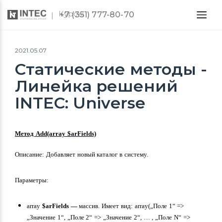
Курсы
+7 (351) 777-80-70
2021.05.07
Статические методы -
Линейка решений
INTEC: Universe
Метод Add(array $arFields)
Описание: Добавляет новый каталог в систему.
Параметры:
array 
$arFields —
 массив. Имеет вид: array(„Поле 1“ => 
„Значение 1“, „Поле 2“ => „Значение 2“, … , „Поле N“ => 