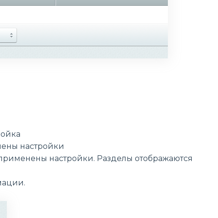
ройка
нены настройки
т применены настройки. Разделы отображаются
мации.