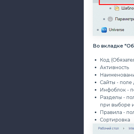
Во вкладке "О
Код (Обязате
Активность
Наименовани
Сайты - поле
Инфоблок - 
Разделы - по
при выборе 
Правила - п
Сортировка