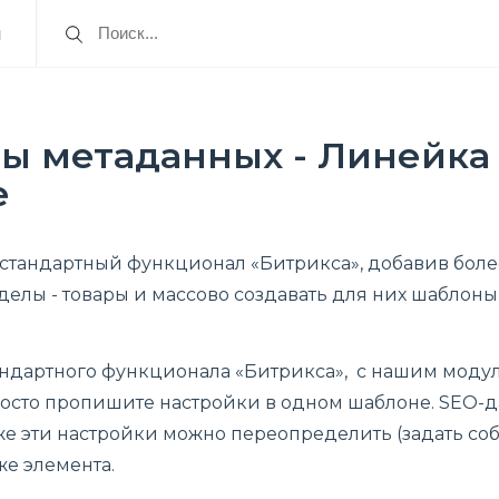
я
ы метаданных - Линейка
e
тандартный функционал «Битрикса», добавив более
делы - товары и массово создавать для них шаблон
тандартного функционала «Битрикса», с нашим моду
росто пропишите настройки в одном шаблоне. SEO-да
же эти настройки можно переопределить (задать со
же элемента.