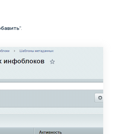
бавить
".