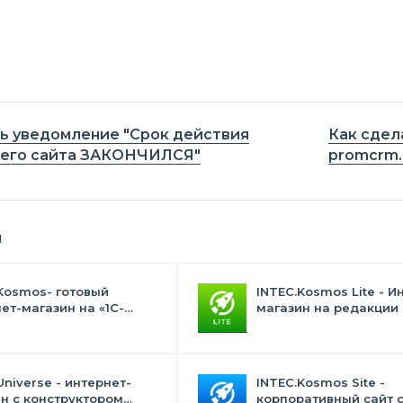
ь уведомление "Срок действия
Как сдел
шего сайта ЗАКОНЧИЛСЯ"
promcrm.
я
Kosmos- готовый
INTEC.Kosmos Lite - И
ет-магазин на «1С-
магазин на редакции 
с» со встроенным
и "Стандарт" с ИИ
ственным интеллектом
Universe - интернет-
INTEC.Kosmos Site -
н с конструктором
корпоративный сайт 