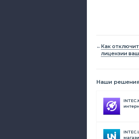
Как отключит
лицензии ва
Наши решени
INTEC.
интерн
Битрик
искус
INTEC.
магази