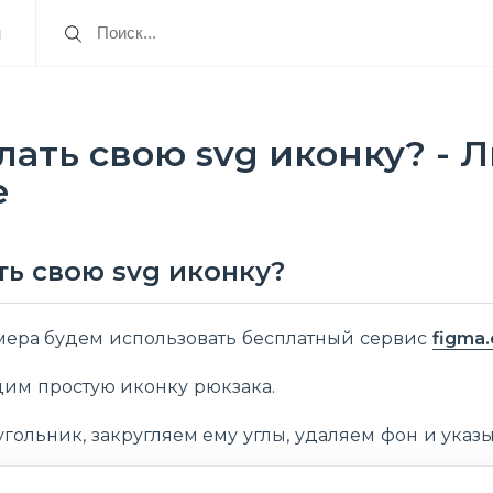
я
лать свою svg иконку? -
e
ть свою svg иконку?
мера будем использовать бесплатный сервис
figma
адим простую иконку рюкзака.
гольник, закругляем ему углы, удаляем фон и указ