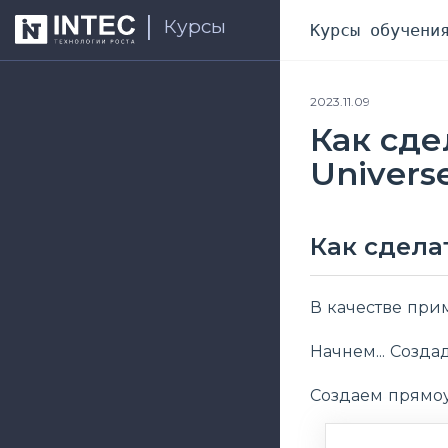
Курсы
Курсы обучени
2023.11.09
Как сде
Univers
Как сдела
В качестве при
Начнем... Созд
Создаем прямоу