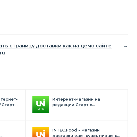
ать страницу доставки как на демо сайте
ru
нтернет-
Интернет-магазин на
"Старт"
редакции Старт с
конструктором дизайна -
INTEC.Universe Lite
INTEC.Food - магазин
с
доставки еды, суши, пиццы с