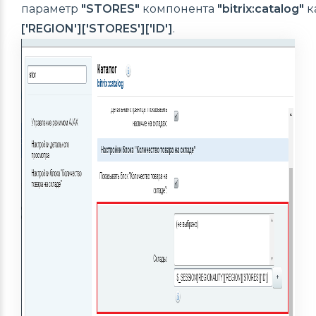
параметр
"STORES"
компонента
"bitrix:catalog"
к
['REGION']['STORES']['ID']
.