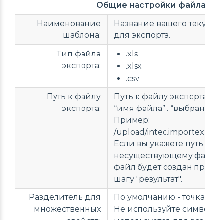
Общие настройки файла
Наименование
Название вашего текуще
шаблона:
для экспорта.
Тип файла
.xls
экспорта:
.xlsx
.csv
Путь к файлу
Путь к файлу экспорта вида
экспорта:
“имя файла” . “выбранны
Пример:
/upload/intec.importexport
Если вы укажете путь к
несуществующему файлу
файл будет создан при п
шагу "результат".
Разделитель для
По умолчанию - точка с з
множественных
Не используйте символ “|”