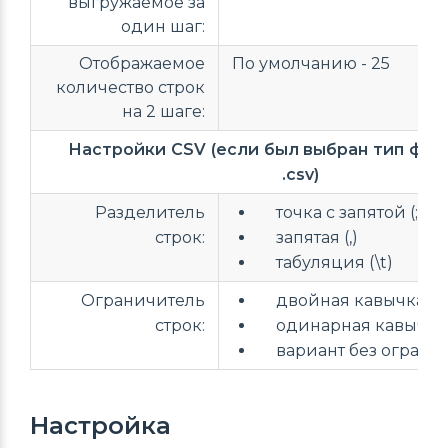
выгружаемое за
один шаг:
Отображаемое
По умолчанию - 25
количество строк
на 2 шаге:
Настройки CSV (если был выбран тип фай
.csv)
Разделитель
точка с запятой (;)
строк:
запятая (,)
табуляция (\t)
Ограничитель
двойная кавычка (")
строк:
одинарная кавычка ( 
вариант без огранич
Настройка