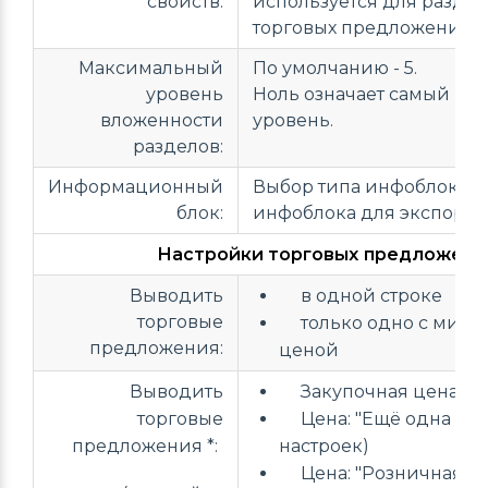
свойств:
используется для разде
торговых предложений.
Максимальный
По умолчанию - 5.
уровень
Ноль означает самый ве
вложенности
уровень.
разделов:
Информационный
Выбор типа инфоблока и
блок:
инфоблока для экспорта.
Настройки торговых предложени
Выводить
в одной строке
торговые
только одно с мини
предложения:
ценой
Выводить
Закупочная цена
торговые
Цена: "Ещё одна цена
предложения *:
настроек)
Цена: "Розничная цен