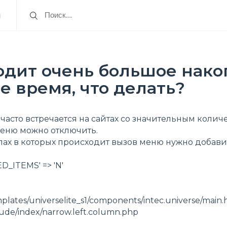
я
одит очень большое нако
е время, что делать?
часто встречается на сайтах со значительным количе
еню можно отключить.
йлах в которых происходит вызов меню нужно добави
_ITEMS' => 'N'
mplates/universelite_s1/components/intec.universe/main.
lude/index/narrow.left.column.php