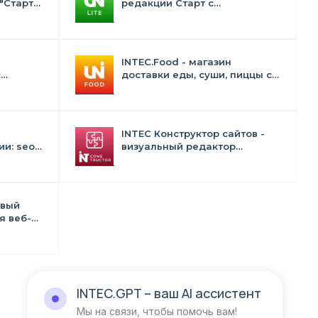
"Старт"
редакции Старт с
конструктором дизайна -
INTEC.Universe Lite
INTEC.Food - магазин
с
доставки еды, суши, пиццы с
лектом
корзиной и оплатой. Сайт для
ресторанов и кафе
INTEC Конструктор сайтов -
и: seo -
визуальный редактор
 -
структуры и дизайна
в
овый
я веб-
тств и
INTEC.GPT
– ваш AI ассистент
Мы на связи, чтобы помочь вам!