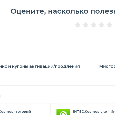
Оцените, насколько полез
икс и купоны активации/продления
Многос
я
Kosmos- готовый
INTEC.Kosmos Lite - И