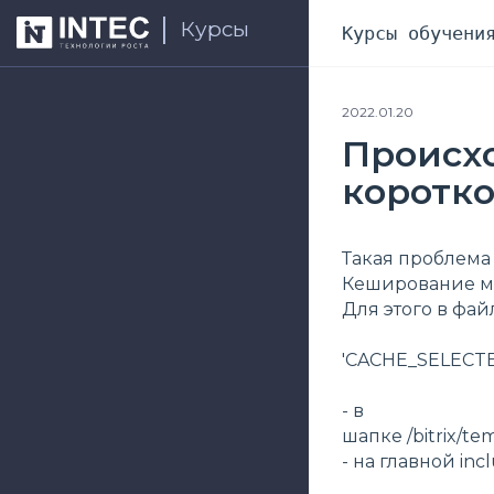
Курсы
Курсы обучени
2022.01.20
Происх
коротко
Такая проблема 
Кеширование м
Для этого в фа
'CACHE_SELECTED
- в
шапке /bitrix/te
- на главной inc