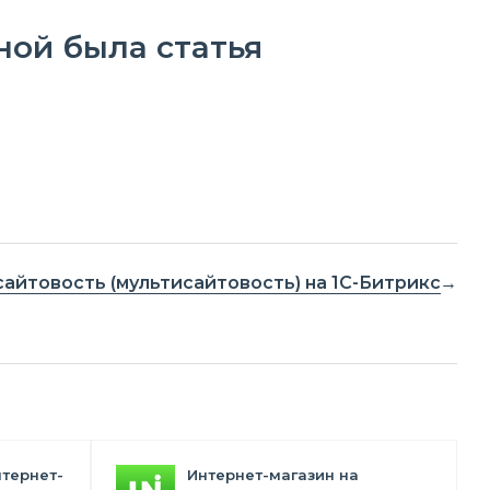
ной была статья
айтовость (мультисайтовость) на 1С-Битрикс
нтернет-
Интернет-магазин на