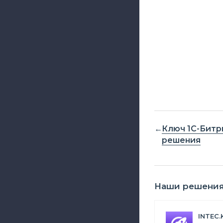
Ключ 1С-Битр
решения
Наши решени
INTEC.