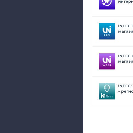
интерн
Битрик
искус
INTEC.
магази
дизай
INTEC.
магази
сумок,
аксес
INTEC:
- реги
сайта 
поиск