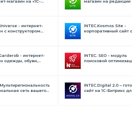
ет-магазин на «1С-
магазин на редакции 
с» со встроенным
и "Стандарт" с ИИ
ственным интеллектом
Universe - интернет-
INTEC.Kosmos Site -
н с конструктором
корпоративный сайт 
на
искусственным интел
Garderob - интернет-
INTEC. SEO - модуль
н одежды, обуви,
поисковой оптимизаци
 нижнего белья и
фильтр, генерация сео
суаров
текстов, H1, мета-тего
 Мультирегиональность
INTEC.Digital 2.0 – гот
ональная сеть вашего
сайт на 1C-Битрикс дл
с продвижением в
студий, интернет-аген
овиках
digital-компаний