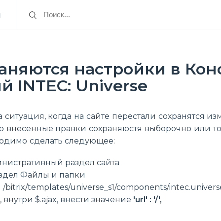
я
аняются настройки в Кон
 INTEC: Universe
 ситуация, когда на сайте перестали сохранятся и
бо внесенные правки сохраняюстя выборочно или то
одимо сделать следующее:
инистративный раздел сайта
аздел Файлы и папки
bitrix/templates/universe_s1/components/intec.universe/
, внутри $.ajax, внести значение
'url' : '/',