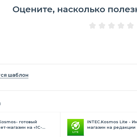
Оцените, насколько полез
тся шаблон
я
Kosmos- готовый
INTEC.Kosmos Lite - И
ет-магазин на «1С-
магазин на редакции 
с» со встроенным
и "Стандарт" с ИИ