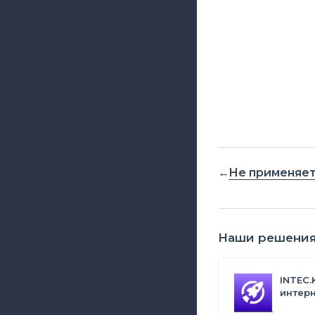
Не применяе
Наши решени
INTEC.
интерн
Битрик