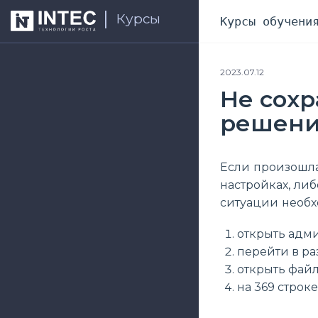
Курсы
Курсы обучени
2023.07.12
Не сохр
решений
Если произошла
настройках, ли
ситуации необх
открыть адм
перейти в р
открыть файл /
на 369 строке