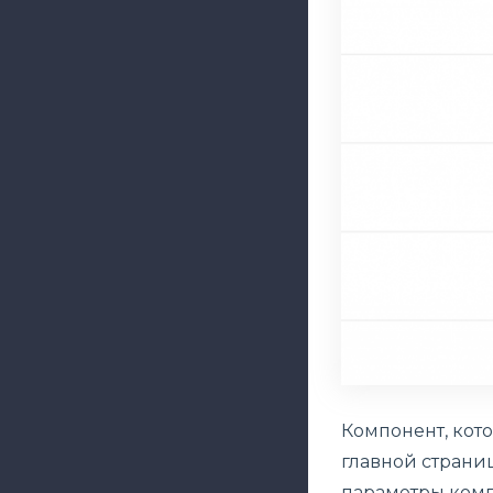
Компонент, кото
главной страниц
параметры комп