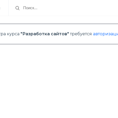
я
тра курса
"Разработка сайтов"
требуется
авторизаци