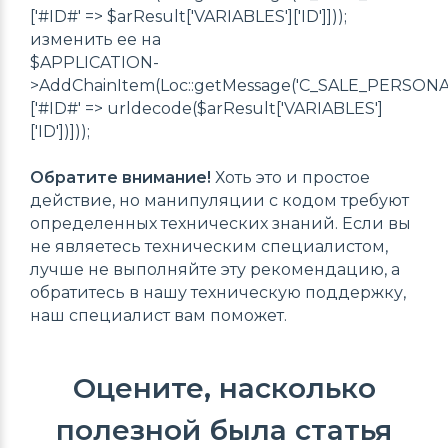
['#ID#' => $arResult['VARIABLES']['ID']]));
изменить ее на
$APPLICATION-
>AddChainItem(Loc::getMessage('C_SALE_PERS
['#ID#' => urldecode($arResult['VARIABLES']
['ID'])]));
Обратите внимание!
Хоть это и простое
действие, но манипуляции с кодом требуют
определенных технических знаний. Если вы
не являетесь техническим специалистом,
лучше не выполняйте эту рекомендацию, а
обратитесь в нашу техническую поддержку,
наш специалист вам поможет.
Оцените, насколько
полезной была статья