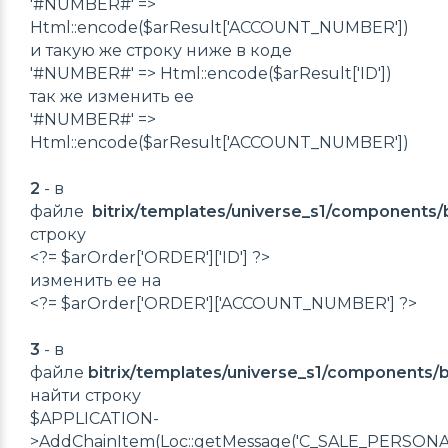
'#NUMBER#' =>
Html::encode($arResult['ACCOUNT_NUMBER'])
и такую же строку ниже в коде
'#NUMBER#' => Html::encode($arResult['ID'])
так же изменить ее
'#NUMBER#' =>
Html::encode($arResult['ACCOUNT_NUMBER'])
2
- в
файле
bitrix/templates/universe_s1/components/bi
строку
<?= $arOrder['ORDER']['ID'] ?>
изменить ее на
<?= $arOrder['ORDER']['ACCOUNT_NUMBER'] ?>
3
- в
файле
bitrix/templates/universe_s1/components/bi
найти строку
$APPLICATION-
>AddChainItem(Loc::getMessage('C_SALE_PERS