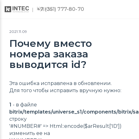
Курсы
+7 (351) 777-80-70
2021.11.09
Почему вместо
номера заказа
выводится id?
Эта ошибка исправлена в обновлении.
Для того чтобы исправить вручную нужно:
1
- в файле
bitrix/templates/universe_s1/components/bitrix/s
строку
'#NUMBER#' => Html::encode($arResult['ID'])
изменить ее на