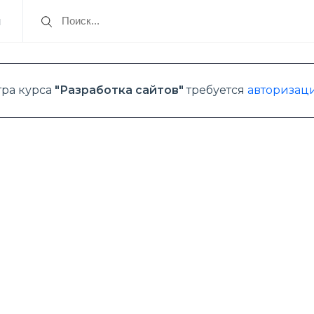
я
тра курса
"Разработка сайтов"
требуется
авторизаци