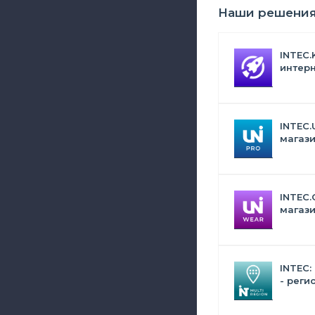
Наши решени
INTEC.
интерн
Битрик
искус
INTEC.
магази
дизай
INTEC.
магази
сумок,
аксес
INTEC:
- реги
сайта 
поиск