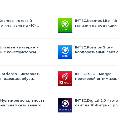
я
Kosmos- готовый
INTEC.Kosmos Lite - И
ет-магазин на «1С-
магазин на редакции 
с» со встроенным
и "Стандарт" с ИИ
ственным интеллектом
Universe - интернет-
INTEC.Kosmos Site -
н с конструктором
корпоративный сайт 
на
искусственным интел
Garderob - интернет-
INTEC. SEO - модуль
н одежды, обуви,
поисковой оптимизаци
 нижнего белья и
фильтр, генерация сео
суаров
текстов, H1, мета-тего
 Мультирегиональность
INTEC.Digital 2.0 – гот
ональная сеть вашего
сайт на 1C-Битрикс дл
с продвижением в
студий, интернет-аген
овиках
digital-компаний