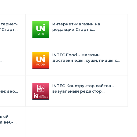
нтернет-
Интернет-магазин на
"Старт"
редакции Старт с
конструктором дизайна -
INTEC.Universe Lite
INTEC.Food - магазин
с
доставки еды, суши, пиццы с
лектом
корзиной и оплатой. Сайт для
ресторанов и кафе
INTEC Конструктор сайтов -
и: seo -
визуальный редактор
 -
структуры и дизайна
в
овый
я веб-
тств и