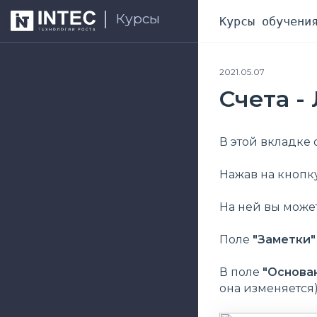
Курсы
Курсы обучени
2021.05.07
Счета -
В этой вкладке 
Нажав на кнопк
На ней вы может
Поле
"Заметки
В поле
"
Основан
она изменяется)