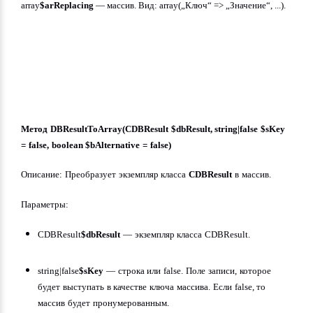
array
$arReplacing
 — массив. Вид: array(„Ключ“ => „Значение“, ...).
Метод DBResultToArray(CDBResult $dbResult, string|false $sKey 
= false, boolean $bAlternative = false)
Описание: Преобразует экземпляр класса 
CDBResult
 в массив.
Параметры:
CDBResult
$dbResult
 — экземпляр класса CDBResult.
string|false
$sKey
 — строка или false. Поле записи, которое 
будет выступать в качестве ключа массива. Если false, то 
массив будет пронумерованным.