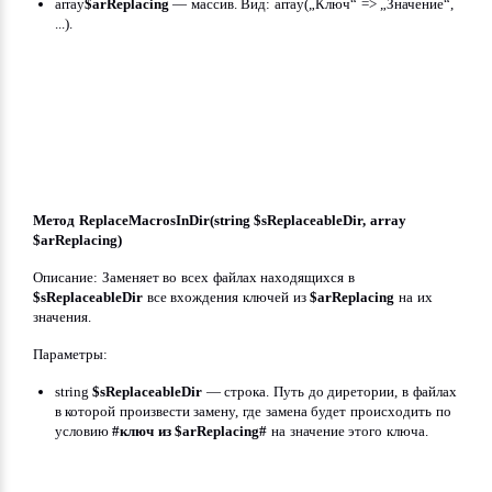
array
$arReplacing
 — массив. Вид: array(„Ключ“ => „Значение“, 
...).
Метод ReplaceMacrosInDir(string $sReplaceableDir, array 
$arReplacing)
Описание: Заменяет во всех файлах находящихся в 
$sReplaceableDir
 все вхождения ключей из 
$arReplacing
 на их 
значения.
Параметры:
string 
$sReplaceableDir
 — строка. Путь до диретории, в файлах 
в которой произвести замену, где замена будет происходить по 
условию 
#ключ из $arReplacing#
 на значение этого ключа.