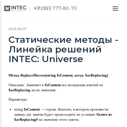
Курсы
+7 (351) 777-80-70
2021.05.07
Статические методы -
Линейка решений
INTEC: Universe
Метод ReplaceMacros(string $sContent, array $arReplacing)
Описание: Заменяет в 
$sContent
 все вхождения ключей из 
$arReplacing
 на их значения.
Параметры:
string 
$sContent
 — строка. Контент, в котором произвести 
замену, где замена будет происходить по условию 
#ключ из 
$arReplacing#
 на значение этого ключа.