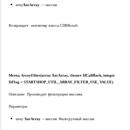
array
$arArray
 — массив.
Возвращает: экземпляр класса CDBResult.
Метод ArrayFilter(array $arArray, closure $fCallBack, integer 
$iFlag = STARTSHOP_UTIL_ARRAY_FILTER_USE_VALUE)
Описание: Производит фильтрацию массива.
Параметры:
array 
$arArray
 —массив. Фильтруемый массив.