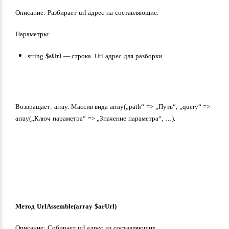
Описание: Разбирает url адрес на составляющие.
Параметры:
string 
$sUrl
 — строка. Url адрес для разборки.
Возвращает: array. Массив вида array(„path“ => „Путь“, „query“ => 
array(„Ключ параметра“ => „Значение параметра“, …).
Метод UrlAssemble(array $arUrl)
Описание: Собирает url адрес из составляющих.