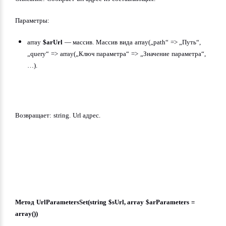
Параметры:
array 
$arUrl
 — массив. Массив вида array(„path“ => „Путь“, 
„query“ => array(„Ключ параметра“ => „Значение параметра“, 
…).
Возвращает: string. Url адрес.
Метод UrlParametersSet(string 
$sUrl, array $arParameters = 
array()
)