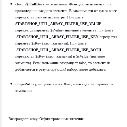
closure
$fCallBack
 — замыкание. Функция, вызываемая при 
прохождении каждого элемента. В зависимости от флага в нее 
передаются разные параметры. При флаге 
STARTSHOP_UTIL_ARRAY_FILTER_USE_VALUE
передается параметр $sValue (значение элемента), при флаге 
STARTSHOP_UTIL_ARRAY_FILTER_USE_KEY
 передается 
параметр $sKey (ключ элемента). При флаге 
STARTSHOP_UTIL_ARRAY_FILTER_USE_BOTH
передаются $sKey (ключ элемента) и $sValue (значение 
элемента). Если замыкание возвращает false, то элемент не 
добавляется в результирующий набор, иначе добавляет.
integer
$iFlag
 — целое число. Флаг, влияющий на параметры 
замыкания.
Возвращает: array. Отфильтрованные значения.