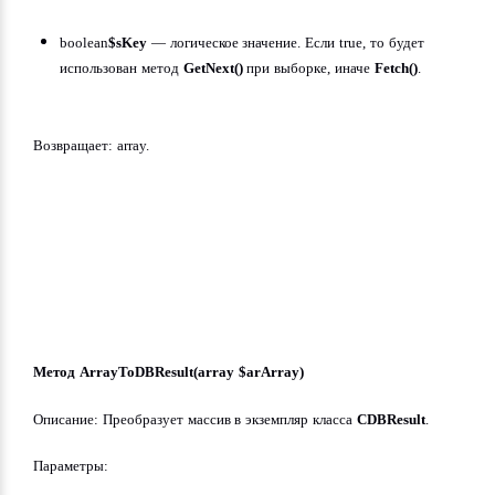
boolean
$sKey
 — логическое значение. Если true, то будет 
использован метод 
GetNext()
 при выборке, иначе 
Fetch()
.
Возвращает: array.
Метод ArrayToDBResult(array $arArray)
Описание: Преобразует массив в экземпляр класса 
CDBResult
.
Параметры: