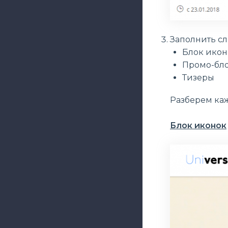
Заполнить с
Блок икон
Промо-бл
Тизеры
Разберем каж
Блок иконок