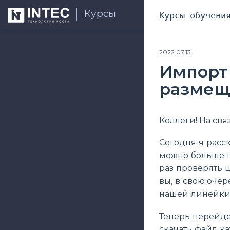
Курсы
Курсы обучени
2022.07.13
Импорт 
размещ
Коллеги! На свя
Сегодня я расск
можно больше п
раз проверять 
вы, в свою оче
нашей линейки.
Теперь перейде
скачать файл ка