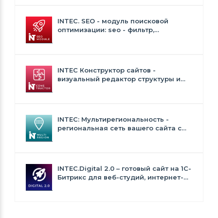
INTEC. SEO - модуль поисковой
оптимизации: seo - фильтр,
генерация сео - текстов, H1, мета-
тегов
INTEC Конструктор сайтов -
визуальный редактор структуры и
дизайна
INTEC: Мультирегиональность -
региональная сеть вашего сайта с
продвижением в поисковиках
INTEC.Digital 2.0 – готовый сайт на 1C-
Битрикс для веб-студий, интернет-
агентств и digital-компаний