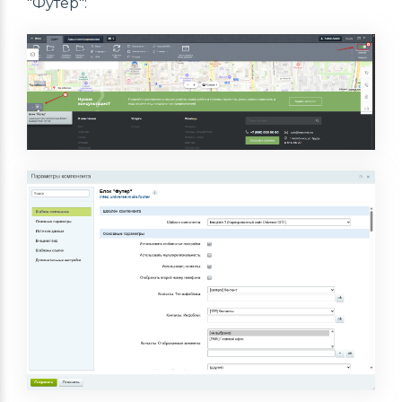
"Футер":