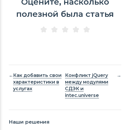
Оцените, насколько
полезной была статья
Как добавить свои
Конфликт jQuery
характеристики в
между модулями
услугах
СДЭК и
intec.universe
Наши решения