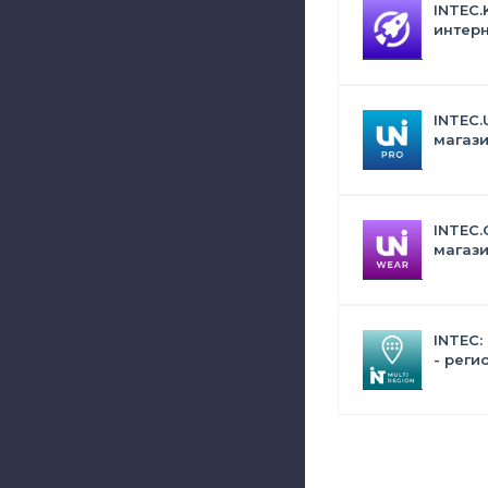
INTEC.
интерн
Битрик
искус
INTEC.
магази
дизай
INTEC.
магази
сумок,
аксес
INTEC:
- реги
сайта 
поиск