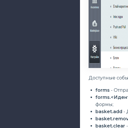
Доступные собы
forms
- Отпр
forms.<Иде
формы;
basket.add
- 
basket.remo
basket.clear
-