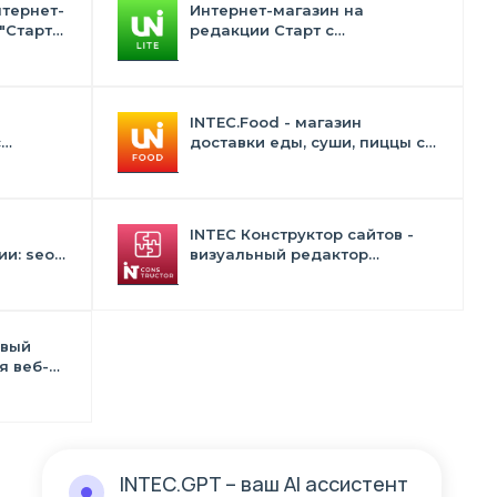
нтернет-
Интернет-магазин на
"Старт"
редакции Старт с
конструктором дизайна -
INTEC.Universe Lite
INTEC.Food - магазин
с
доставки еды, суши, пиццы с
лектом
корзиной и оплатой. Сайт для
ресторанов и кафе
INTEC Конструктор сайтов -
и: seo -
визуальный редактор
 -
структуры и дизайна
в
овый
я веб-
тств и
INTEC.GPT
– ваш AI ассистент