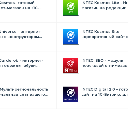
Kosmos- готовый
INTEC.Kosmos Lite - И
ет-магазин на «1С-
магазин на редакции 
с» со встроенным
и "Стандарт" с ИИ
ственным интеллектом
Universe - интернет-
INTEC.Kosmos Site -
н с конструктором
корпоративный сайт 
на
искусственным интел
Garderob - интернет-
INTEC. SEO - модуль
н одежды, обуви,
поисковой оптимизаци
 нижнего белья и
фильтр, генерация сео
суаров
текстов, H1, мета-тего
 Мультирегиональность
INTEC.Digital 2.0 – гот
ональная сеть вашего
сайт на 1C-Битрикс дл
с продвижением в
студий, интернет-аген
овиках
digital-компаний