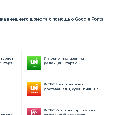
ка внешнего шрифта с помощью Google Fonts
нтернет-
Интернет-магазин на
"Старт"
редакции Старт с
конструктором дизайна -
INTEC.Universe Lite
INTEC.Food - магазин
с
доставки еды, суши, пиццы с
лектом
корзиной и оплатой. Сайт для
ресторанов и кафе
INTEC Конструктор сайтов -
и: seo -
визуальный редактор