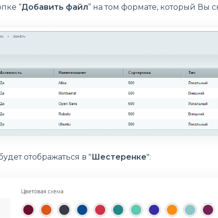
пке “
Добавить файл
” на том формате, который Вы 
удет отображаться в "
Шестеренке
":