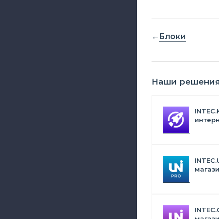
Блоки
Наши решени
INTEC.
интерн
Битрик
искус
INTEC.
магази
дизай
INTEC.
магази