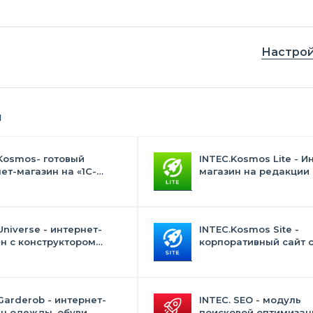
Настрой
я
Kosmos- готовый
INTEC.Kosmos Lite - И
ет-магазин на «1С-
магазин на редакции 
с» со встроенным
и "Стандарт" с ИИ
ственным интеллектом
Universe - интернет-
INTEC.Kosmos Site -
н с конструктором
корпоративный сайт 
на
искусственным интел
Garderob - интернет-
INTEC. SEO - модуль
н одежды, обуви,
поисковой оптимизаци