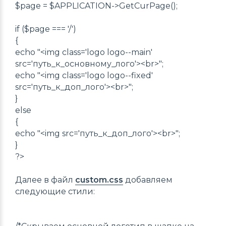
$page = $APPLICATION->GetCurPage();
if ($page === '/')
{
echo "<img class='logo logo--main'
src='путь_к_основному_лого'><br>";
echo "<img class='logo logo--fixed'
src='путь_к_доп_лого'><br>";
}
else
{
echo "<img src='путь_к_доп_лого'><br>";
}
?>
Далее в файл
custom.css
добавляем
следующие стили: