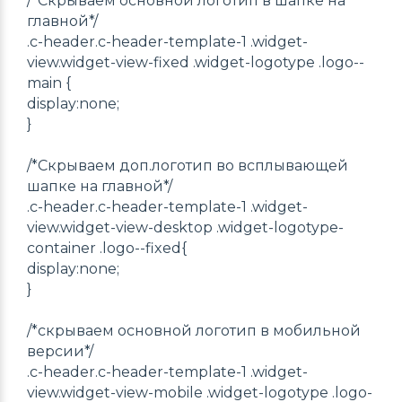
/*Скрываем основной логотип в шапке на
главной*/
.c-header.c-header-template-1 .widget-
view.widget-view-fixed .widget-logotype .logo--
main {
display:none;
}
/*Скрываем доп.логотип во всплывающей
шапке на главной*/
.c-header.c-header-template-1 .widget-
view.widget-view-desktop .widget-logotype-
container .logo--fixed{
display:none;
}
/*скрываем основной логотип в мобильной
версии*/
.c-header.c-header-template-1 .widget-
view.widget-view-mobile .widget-logotype .logo-