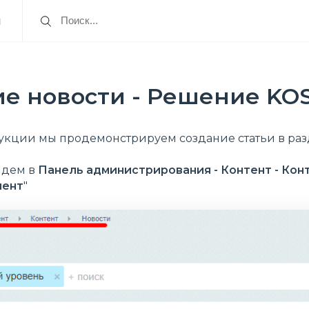
я
ие новости - Решение K
укции мы продемонстрируем создание статьи в ра
йдем в
Панель администрирования - Контент - Кон
мент
"