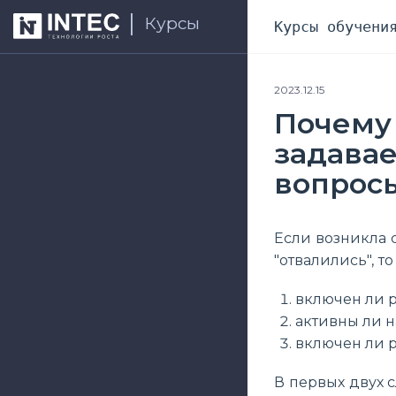
Курсы
Курсы обучени
2023.12.15
Почему 
задава
вопрос
Если возникла с
"отвалились", 
включен ли 
активны ли 
включен ли 
В первых двух 