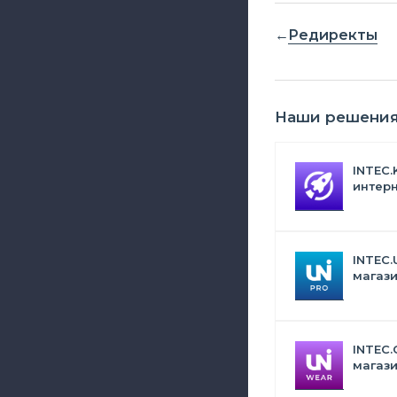
Редиректы
Наши решени
INTEC.
интерн
Битрик
искус
INTEC.
магази
дизай
INTEC.
магази
сумок,
аксес