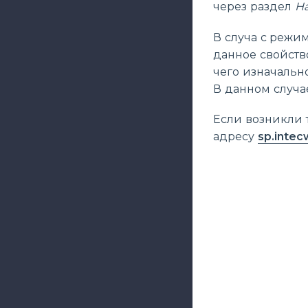
через раздел
На
В случа с режи
данное свойств
чего изначально
В данном случа
Если возникли 
адресу
sp.intec