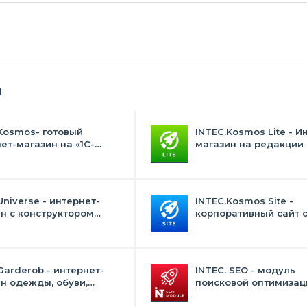
я
Kosmos- готовый
INTEC.Kosmos Lite - И
ет-магазин на «1С-
магазин на редакции 
с» со встроенным
и "Стандарт" с ИИ
ственным интеллектом
Universe - интернет-
INTEC.Kosmos Site -
н с конструктором
корпоративный сайт 
на
искусственным интел
Garderob - интернет-
INTEC. SEO - модуль
н одежды, обуви,
поисковой оптимизаци
 нижнего белья и
фильтр, генерация сео
суаров
текстов, H1, мета-тего