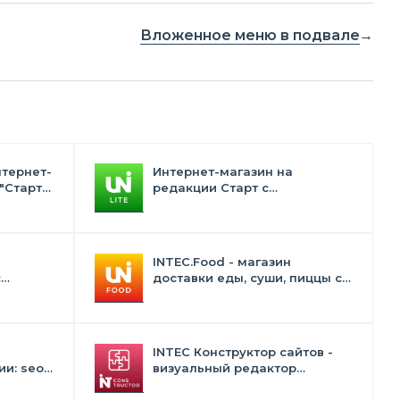
Вложенное меню в подвале
нтернет-
Интернет-магазин на
"Старт"
редакции Старт с
конструктором дизайна -
INTEC.Universe Lite
INTEC.Food - магазин
с
доставки еды, суши, пиццы с
лектом
корзиной и оплатой. Сайт для
ресторанов и кафе
INTEC Конструктор сайтов -
и: seo -
визуальный редактор
 -
структуры и дизайна
в