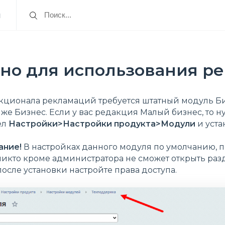
я
жно для использования р
кционала рекламаций требуется штатный модуль Би
же Бизнес. Если у вас редакция Малый бизнес, то н
ел
Настройки>Настройки продукта>Модули
и уста
ание!
В настройках данного модуля по умолчанию, по
никто кроме администратора не сможет открыть раз
осле установки настройте права доступа.