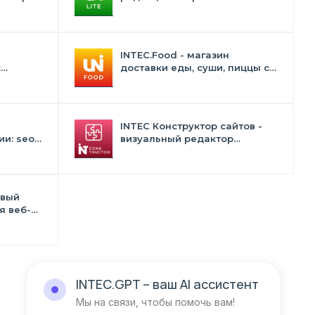
конструктором дизайна -
INTEC.Universe Lite
INTEC.Food - магазин
с
доставки еды, суши, пиццы с
лектом
корзиной и оплатой. Сайт для
ресторанов и кафе
INTEC Конструктор сайтов -
и: seo -
визуальный редактор
 -
структуры и дизайна
в
овый
я веб-
тств и
INTEC.GPT
– ваш AI ассистент
Мы на связи, чтобы помочь вам!