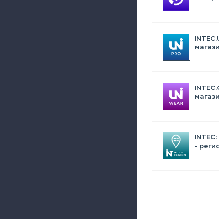
Битрик
искус
INTEC.
магази
дизай
INTEC.
магази
сумок,
аксес
INTEC:
- реги
сайта 
поиск