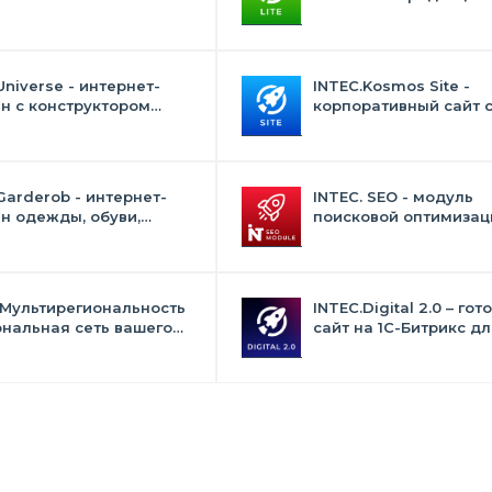
с» со встроенным
и "Стандарт" с ИИ
ственным интеллектом
Universe - интернет-
INTEC.Kosmos Site -
н с конструктором
корпоративный сайт 
на
искусственным интел
Garderob - интернет-
INTEC. SEO - модуль
н одежды, обуви,
поисковой оптимизаци
 нижнего белья и
фильтр, генерация сео
суаров
текстов, H1, мета-тего
 Мультирегиональность
INTEC.Digital 2.0 – гот
ональная сеть вашего
сайт на 1C-Битрикс дл
с продвижением в
студий, интернет-аген
овиках
digital-компаний