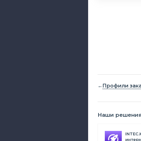
Профили зак
Наши решени
INTEC.
интерн