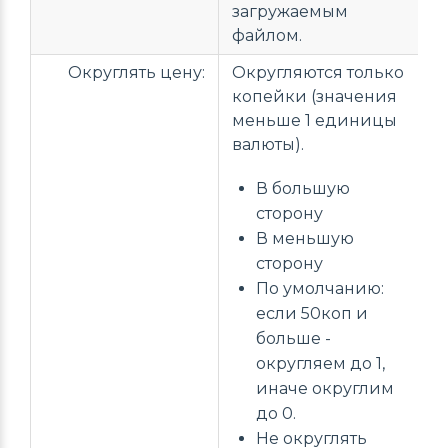
загружаемым
файлом.
Округлять цену:
Округляются только
копейки (значения
меньше 1 единицы
валюты).
В большую
сторону
В меньшую
сторону
По умолчанию:
если 50коп и
больше -
округляем до 1,
иначе округлим
до 0.
Не округлять