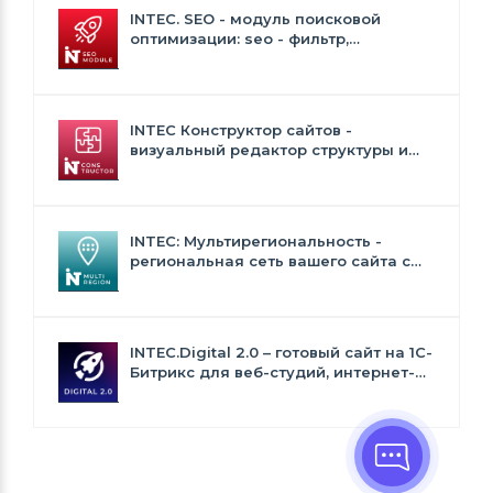
INTEC. SEO - модуль поисковой
оптимизации: seo - фильтр,
генерация сео - текстов, H1, мета-
тегов
INTEC Конструктор сайтов -
визуальный редактор структуры и
дизайна
INTEC: Мультирегиональность -
региональная сеть вашего сайта с
продвижением в поисковиках
INTEC.Digital 2.0 – готовый сайт на 1C-
Битрикс для веб-студий, интернет-
агентств и digital-компаний