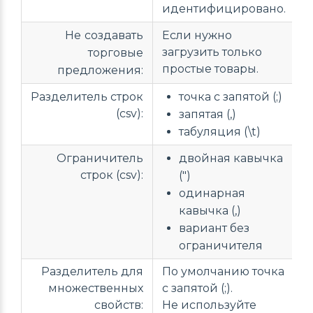
идентифицировано.
Не создавать
Если нужно
загрузить только
торговые
простые товары.
предложения:
Разделитель строк
точка с запятой (;)
(csv):
запятая (,)
табуляция (\t)
Ограничитель
двойная кавычка
строк (csv):
(")
одинарная
кавычка (,)
вариант без
ограничителя
Разделитель для
По умолчанию точка
множественных
с запятой (;).
свойств:
Не используйте