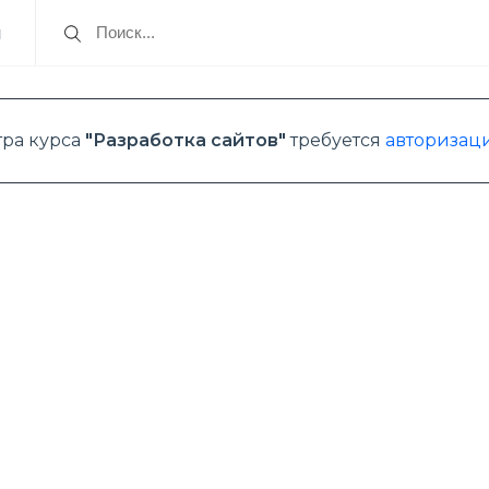
я
тра курса
"Разработка сайтов"
требуется
авторизаци