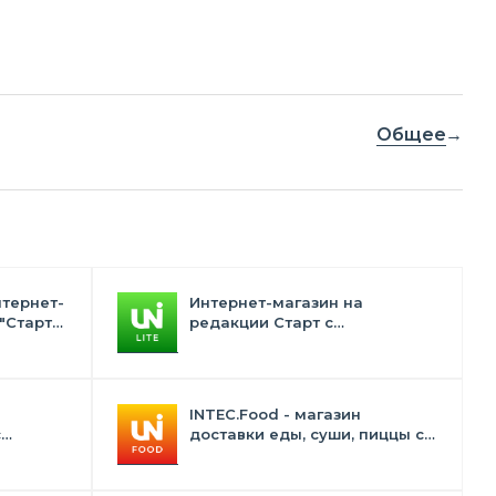
Общее
нтернет-
Интернет-магазин на
"Старт"
редакции Старт с
конструктором дизайна -
INTEC.Universe Lite
INTEC.Food - магазин
с
доставки еды, суши, пиццы с
лектом
корзиной и оплатой. Сайт для
ресторанов и кафе