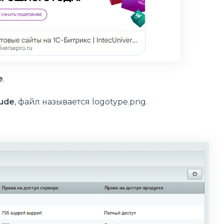
e
.
lude
, файл называется logotype.png.