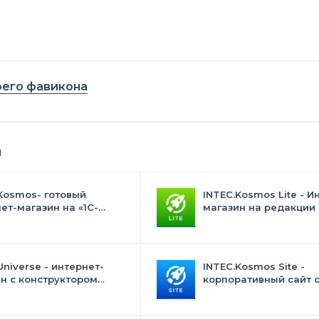
оего фавикона
я
Kosmos- готовый
INTEC.Kosmos Lite - И
ет-магазин на «1С-
магазин на редакции 
с» со встроенным
и "Стандарт" с ИИ
ственным интеллектом
Universe - интернет-
INTEC.Kosmos Site -
н с конструктором
корпоративный сайт 
на
искусственным интел