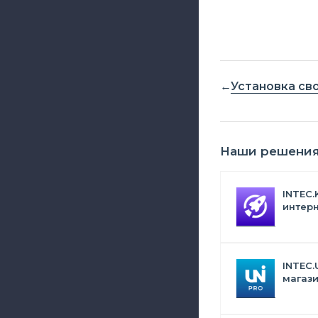
Установка св
Наши решени
INTEC.
интерн
Битрик
искус
INTEC.
магази
дизай