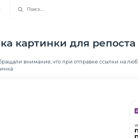
я
ка картинки для репост
бращали внимание, что при отправке ссылки на люб
тинка