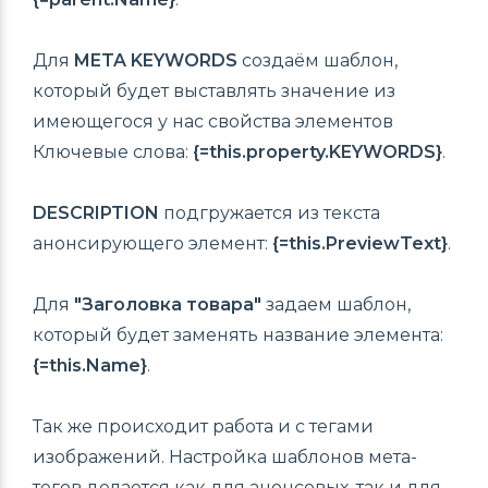
Для
META KEYWORDS
создаём шаблон,
который будет выставлять значение из
имеющегося у нас свойства элементов
Ключевые слова:
{=this.property.KEYWORDS}
.
DESCRIPTION
подгружается из текста
анонсирующего элемент:
{=this.PreviewText}
.
Для
"Заголовка товара"
задаем шаблон,
который будет заменять название элемента:
{=this.Name}
.
Так же происходит работа и с тегами
изображений. Настройка шаблонов мета-
тегов делается как для анонсовых, так и для