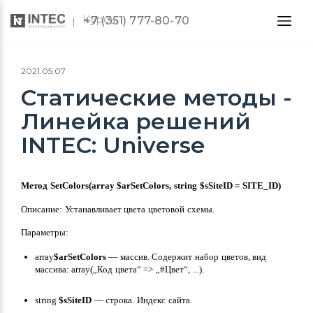
Курсы
+7 (351) 777-80-70
2021.05.07
Статические методы -
Линейка решений
INTEC: Universe
Метод SetColors(array $arSetColors, string $sSiteID = SITE_ID)
Описание: Устанавливает цвета цветовой схемы.
Параметры:
array
$arSetColors
 — массив. Содержит набор цветов, вид 
массива: array(„Код цвета“ => „#Цвет“, ...).
string 
$sSiteID
 — строка. Индекс сайта.